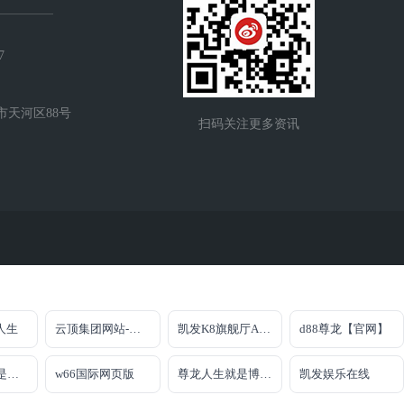
7
市天河区88号
扫码关注更多资讯
人生
云顶集团网站-首页
凯发K8旗舰厅APP官方下载官网
d88尊龙【官网】
尊龙-人生就是搏下载
w66国际网页版
尊龙人生就是博!网址
凯发娱乐在线