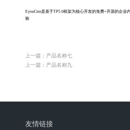
EyouCms是基于TP5.0框架为核心开发的免费+开
验
上一篇：产品名称七
上一篇：产品名称九
友情链接