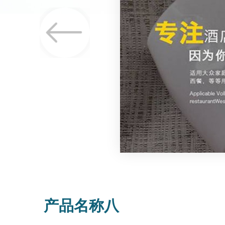
产品名称八